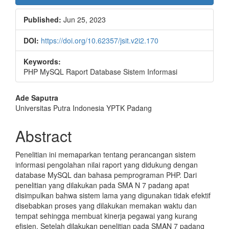
Published:
Jun 25, 2023
DOI:
https://doi.org/10.62357/jsit.v2i2.170
Keywords:
PHP MySQL Raport Database Sistem Informasi
Main
Ade Saputra
Universitas Putra Indonesia YPTK Padang
Article
Content
Abstract
Penelitian ini memaparkan tentang perancangan sistem
informasi pengolahan nilai raport yang didukung dengan
database MySQL dan bahasa pemprograman PHP. Dari
penelitian yang dilakukan pada SMA N 7 padang apat
disimpulkan bahwa sistem lama yang digunakan tidak efektif
disebabkan proses yang dilakukan memakan waktu dan
tempat sehingga membuat kinerja pegawai yang kurang
efisien. Setelah dilakukan penelitian pada SMAN 7 padang