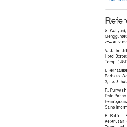
Refer
S. Wahyuni,
Menggunakan 
25–30, 2023
V. S. Hendr
Hotel Berba
Terap. ( JSI
I. Ridhatull
Berbasis Web
2, no. 3, ha
R. Purwasih
Data Bahan
Pemrograma
Sains Inform
R. Rahim, “
Keputusan P
Terap., vol.