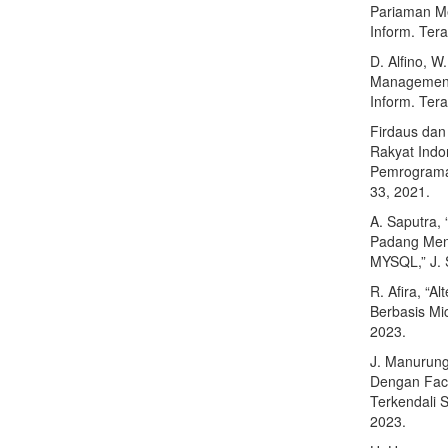
Pariaman Me
Inform. Tera
D. Alfino, W
Management 
Inform. Tera
Firdaus dan
Rakyat Ind
Pemrograman 
33, 2021.
A. Saputra,
Padang Men
MYSQL,” J. S
R. Afira, “A
Berbasis Mic
2023.
J. Manurung
Dengan Face
Terkendali S
2023.