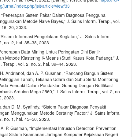
g/jurnal/index.php/jsit/article/view/33
, “Penerapan Sistem Pakar Dalam Diagnosa Pengguna
ggunakan Metode Naive Bayes,” J. Sains Inform. Terap., vol.
l. 16–20, 2023.
“Sistem Informasi Pengelolaan Kegiatan,” J. Sains Inform.
 2, no. 2, hal. 35–38, 2023.
“Penerapan Data Mining Untuk Peringatan Dini Banjir
 Metode Klastering K-Means (Studi Kasus Kota Padang),” J.
. Terap., vol. 2, no. 2, hal. 39–44, 2023.
, H. Andrianof, dan A. P. Gusman, “Rancang Bangun Sistem
Ketinggian Tanah, Tekanan Udara dan Suhu Serta Monitoring
Pada Pendaki Dalam Pendakian Gunung Dengan Notifikasi
basis Arduino Mega 2560,” J. Sains Inform. Terap., vol. 2, no.
0, 2023.
a dan D. M. Syafindy, “Sistem Pakar Diagnosa Penyakit
engan Menggunakan Metode Certainty Factor,” J. Sains Inform.
 2, no. 1, hal. 45–50, 2023.
 A. P. Gusman, “Implementasi Intrusion Detection Prevention
agai Sistem Keamanan Jaringan Komputer Kejaksaan Negeri