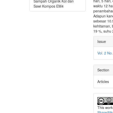
hari, 5 hari
Sampah Organik Kol dan
waktu 12 ha
Sawi Kompos EM4
penambahan 
Adapun kand
sebesar 10.
kehitaman, 
19 %, suhu 
Articl
Issue
Detai
Vol. 2 No
Section
Articles
This work
ShareAlik