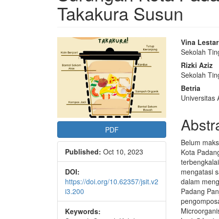
Takakura Susun
Article
Main
Vina Lestar
Sekolah Tin
Sidebar
Articl
Rizki Aziz
Conte
Sekolah Tin
Betria
Universitas
Abstr
PDF
Belum maksi
Published:
Oct 10, 2023
Kota Padan
terbengkala
mengatasi s
DOI:
dalam menga
https://doi.org/10.62357/jsit.v2
Padang Pan
i3.200
pengomposa
Microorgani
Keywords: