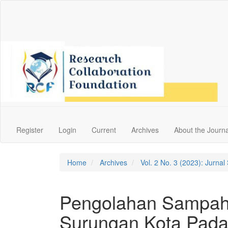
Main
Navigation
Main
Content
Sidebar
Register
Login
Current
Archives
About the Journa
Home
Archives
Vol. 2 No. 3 (2023): Jurna
Pengolahan Sampah 
Surungan Kota Pad