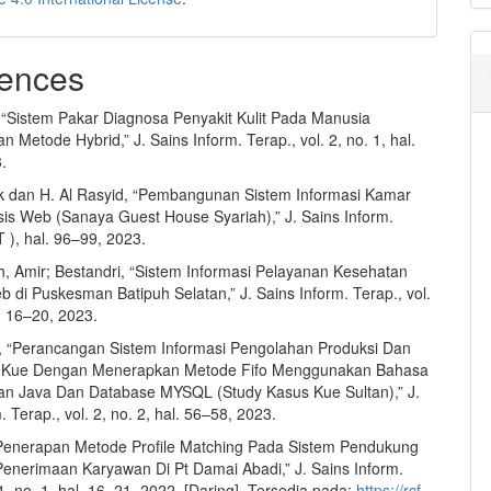
ences
 “Sistem Pakar Diagnosa Penyakit Kulit Pada Manusia
Metode Hybrid,” J. Sains Inform. Terap., vol. 2, no. 1, hal.
.
ik dan H. Al Rasyid, “Pembangunan Sistem Informasi Kamar
sis Web (Sanaya Guest House Syariah),” J. Sains Inform.
T ), hal. 96–99, 2023.
ah, Amir; Bestandri, “Sistem Informasi Pelayanan Kesehatan
 di Puskesman Batipuh Selatan,” J. Sains Inform. Terap., vol.
l. 16–20, 2023.
, “Perancangan Sistem Informasi Pengolahan Produksi Dan
 Kue Dengan Menerapkan Metode Fifo Menggunakan Bahasa
n Java Dan Database MYSQL (Study Kasus Kue Sultan),” J.
. Terap., vol. 2, no. 2, hal. 56–58, 2023.
Penerapan Metode Profile Matching Pada Sistem Pendukung
enerimaan Karyawan Di Pt Damai Abadi,” J. Sains Inform.
 1, no. 1, hal. 16–21, 2022, [Daring]. Tersedia pada:
https://rcf-