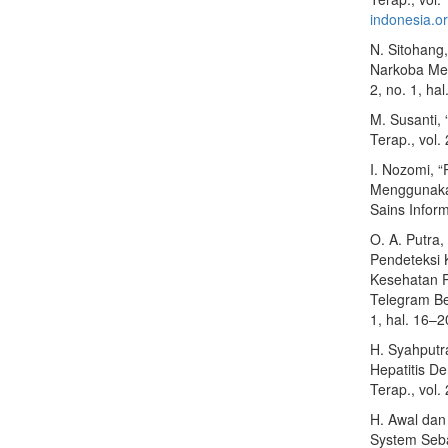
indonesia.or
N. Sitohang
Narkoba Men
2, no. 1, ha
M. Susanti, 
Terap., vol.
I. Nozomi, 
Menggunakan
Sains Inform
O. A. Putra
Pendeteksi 
Kesehatan 
Telegram Ber
1, hal. 16–2
H. Syahputr
Hepatitis D
Terap., vol.
H. Awal dan
System Seb