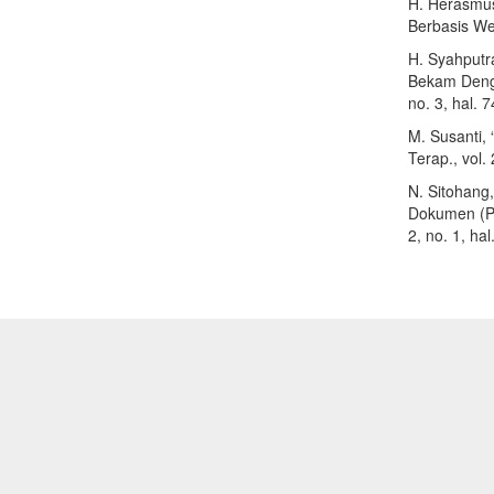
H. Herasmus
Berbasis Web
H. Syahputr
Bekam Denga
no. 3, hal. 
M. Susanti,
Terap., vol.
N. Sitohang
Dokumen (PD
2, no. 1, ha