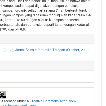
, dan 7 hari. Hasil dari penelitian ini menujukkan bahwa dalam
ri kompos sudah dapat digunakan, dengan perlakukan
sampah organik setiap hari selama 7 hari berturut- turut.
ungan kompos yang dihasilkan menunjukan kadar rasio C/N
96, karbon 12.50 dengan sifat fisik kompos berwarna
berbau tanah, dan bertekstur seperti tanah dengan kadar air
270C dan pH 6.8.
e
ls
. 3 (2023): Jurnal Sains Informatika Terapan (Oktober, 2023)
 is licensed under a
Creative Commons Attribution-
e 4.0 International License
.