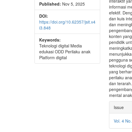
interaktif 
Published:
Nov 5, 2025
informasi m
efektif. De
DOI:
dan kuis int
https://doi.org/10.62357/jsit.v4
dan meningk
i3.848
pengembanga
konten yang
Keywords:
pendidik un
Teknologi digital Media
meningkatk
edukasi ODD Perilaku anak
menunjukkan
Platform digital
pengguna se
teknologi di
yang berha
perilaku an
dan terarah.
pengembanga
mental anak 
Articl
Issue
Detai
Vol. 4 No