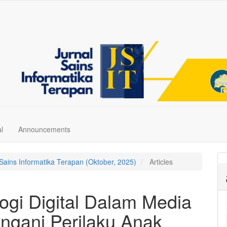
l
Announcements
l Sains Informatika Terapan (Oktober, 2025)
Articles
ogi Digital Dalam Media
ngani Perilaku Anak