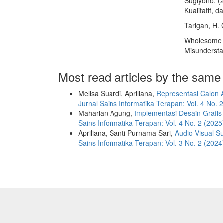
Sugiyono. (2
Kualitatif, 
Tarigan, H.
Wholesome He
Misundersta
Most read articles by the same
Melisa Suardi, Apriliana,
Representasi Calon 
Jurnal Sains Informatika Terapan: Vol. 4 No. 
Maharian Agung,
Implementasi Desain Grafi
Sains Informatika Terapan: Vol. 4 No. 2 (2025
Apriliana, Santi Purnama Sari,
Audio Visual 
Sains Informatika Terapan: Vol. 3 No. 2 (2024