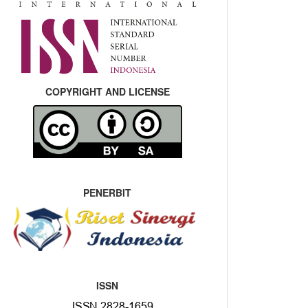
COPYRIGHT AND LICENSE
PENERBIT
ISSN