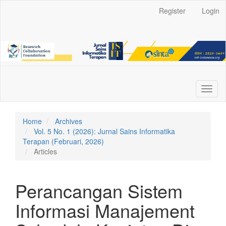
Main
Register
Login
Navigation
Main
Content
Sidebar
Toggl
naviga
Home
Archives
Vol. 5 No. 1 (2026): Jurnal Sains Informatika
Terapan (Februari, 2026)
Articles
Perancangan Sistem
Informasi Manajement