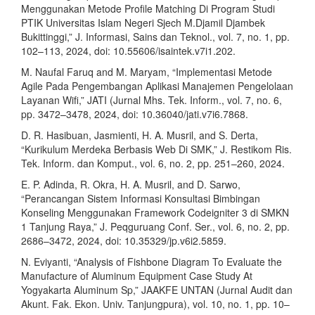
Menggunakan Metode Profile Matching Di Program Studi
PTIK Universitas Islam Negeri Sjech M.Djamil Djambek
Bukittinggi,” J. Informasi, Sains dan Teknol., vol. 7, no. 1, pp.
102–113, 2024, doi: 10.55606/isaintek.v7i1.202.
M. Naufal Faruq and M. Maryam, “Implementasi Metode
Agile Pada Pengembangan Aplikasi Manajemen Pengelolaan
Layanan Wifi,” JATI (Jurnal Mhs. Tek. Inform., vol. 7, no. 6,
pp. 3472–3478, 2024, doi: 10.36040/jati.v7i6.7868.
D. R. Hasibuan, Jasmienti, H. A. Musril, and S. Derta,
“Kurikulum Merdeka Berbasis Web Di SMK,” J. Restikom Ris.
Tek. Inform. dan Komput., vol. 6, no. 2, pp. 251–260, 2024.
E. P. Adinda, R. Okra, H. A. Musril, and D. Sarwo,
“Perancangan Sistem Informasi Konsultasi Bimbingan
Konseling Menggunakan Framework Codeigniter 3 di SMKN
1 Tanjung Raya,” J. Peqguruang Conf. Ser., vol. 6, no. 2, pp.
2686–3472, 2024, doi: 10.35329/jp.v6i2.5859.
N. Eviyanti, “Analysis of Fishbone Diagram To Evaluate the
Manufacture of Aluminum Equipment Case Study At
Yogyakarta Aluminum Sp,” JAAKFE UNTAN (Jurnal Audit dan
Akunt. Fak. Ekon. Univ. Tanjungpura), vol. 10, no. 1, pp. 10–