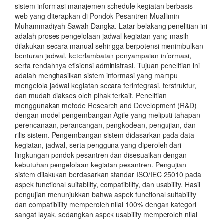
sistem informasi manajemen schedule kegiatan berbasis
web yang diterapkan di Pondok Pesantren Muallimin
Muhammadiyah Sawah Dangka. Latar belakang penelitian ini
adalah proses pengelolaan jadwal kegiatan yang masih
dilakukan secara manual sehingga berpotensi menimbulkan
benturan jadwal, keterlambatan penyampaian informasi,
serta rendahnya efisiensi administrasi. Tujuan penelitian ini
adalah menghasilkan sistem informasi yang mampu
mengelola jadwal kegiatan secara terintegrasi, terstruktur,
dan mudah diakses oleh pihak terkait. Penelitian
menggunakan metode Research and Development (R&D)
dengan model pengembangan Agile yang meliputi tahapan
perencanaan, perancangan, pengkodean, pengujian, dan
rilis sistem. Pengembangan sistem didasarkan pada data
kegiatan, jadwal, serta pengguna yang diperoleh dari
lingkungan pondok pesantren dan disesuaikan dengan
kebutuhan pengelolaan kegiatan pesantren. Pengujian
sistem dilakukan berdasarkan standar ISO/IEC 25010 pada
aspek functional suitability, compatibility, dan usability. Hasil
pengujian menunjukkan bahwa aspek functional suitability
dan compatibility memperoleh nilai 100% dengan kategori
sangat layak, sedangkan aspek usability memperoleh nilai