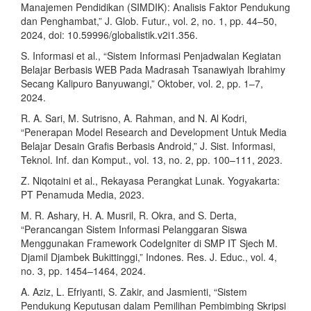
Manajemen Pendidikan (SIMDIK): Analisis Faktor Pendukung
dan Penghambat,” J. Glob. Futur., vol. 2, no. 1, pp. 44–50,
2024, doi: 10.59996/globalistik.v2i1.356.
S. Informasi et al., “Sistem Informasi Penjadwalan Kegiatan
Belajar Berbasis WEB Pada Madrasah Tsanawiyah Ibrahimy
Secang Kalipuro Banyuwangi,” Oktober, vol. 2, pp. 1–7,
2024.
R. A. Sari, M. Sutrisno, A. Rahman, and N. Al Kodri,
“Penerapan Model Research and Development Untuk Media
Belajar Desain Grafis Berbasis Android,” J. Sist. Informasi,
Teknol. Inf. dan Komput., vol. 13, no. 2, pp. 100–111, 2023.
Z. Niqotaini et al., Rekayasa Perangkat Lunak. Yogyakarta:
PT Penamuda Media, 2023.
M. R. Ashary, H. A. Musril, R. Okra, and S. Derta,
“Perancangan Sistem Informasi Pelanggaran Siswa
Menggunakan Framework CodeIgniter di SMP IT Sjech M.
Djamil Djambek Bukittinggi,” Indones. Res. J. Educ., vol. 4,
no. 3, pp. 1454–1464, 2024.
A. Aziz, L. Efriyanti, S. Zakir, and Jasmienti, “Sistem
Pendukung Keputusan dalam Pemilihan Pembimbing Skripsi