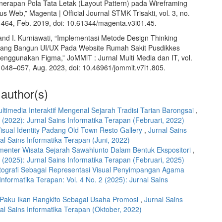
nerapan Pola Tata Letak (Layout Pattern) pada Wireframing
s Web,” Magenta | Official Journal STMK Trisakti, vol. 3, no.
–464, Feb. 2019, doi: 10.61344/magenta.v3i01.45.
 and I. Kurniawati, “Implementasi Metode Design Thinking
ang Bangun UI/UX Pada Website Rumah Sakit Pusdikkes
nggunakan Figma,” JoMMiT : Jurnal Multi Media dan IT, vol.
. 048–057, Aug. 2023, doi: 10.46961/jommit.v7i1.805.
 author(s)
timedia Interaktif Mengenal Sejarah Tradisi Tarian Barongsai
,
1 (2022): Jurnal Sains Informatika Terapan (Februari, 2022)
 Visual Identity Padang Old Town Resto Gallery
,
Jurnal Sains
nal Sains Informatika Terapan (Juni, 2022)
enter Wisata Sejarah Sawahlunto Dalam Bentuk Ekspositori
,
1 (2025): Jurnal Sains Informatika Terapan (Februari, 2025)
ografi Sebagai Representasi Visual Penyimpangan Agama
Informatika Terapan: Vol. 4 No. 2 (2025): Jurnal Sains
 Paku Ikan Rangkito Sebagai Usaha Promosi
,
Jurnal Sains
nal Sains Informatika Terapan (Oktober, 2022)