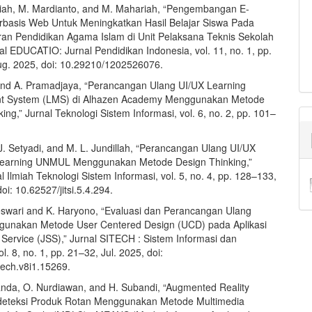
iah, M. Mardianto, and M. Mahariah, “Pengembangan E-
rbasis Web Untuk Meningkatkan Hasil Belajar Siswa Pada
ran Pendidikan Agama Islam di Unit Pelaksana Teknis Sekolah
al EDUCATIO: Jurnal Pendidikan Indonesia, vol. 11, no. 1, pp.
g. 2025, doi: 10.29210/1202526076.
nd A. Pramadjaya, “Perancangan Ulang UI/UX Learning
 System (LMS) di Alhazen Academy Menggunakan Metode
ing,” Jurnal Teknologi Sistem Informasi, vol. 6, no. 2, pp. 101–
 J. Setyadi, and M. L. Jundillah, “Perancangan Ulang UI/UX
Learning UNMUL Menggunakan Metode Design Thinking,”
al Ilmiah Teknologi Sistem Informasi, vol. 5, no. 4, pp. 128–133,
oi: 10.62527/jitsi.5.4.294.
swari and K. Haryono, “Evaluasi dan Perancangan Ulang
gunakan Metode User Centered Design (UCD) pada Aplikasi
 Service (JSS),” Jurnal SITECH : Sistem Informasi dan
ol. 8, no. 1, pp. 21–32, Jul. 2025, doi:
tech.v8i1.15269.
anda, O. Nurdiawan, and H. Subandi, “Augmented Reality
eteksi Produk Rotan Menggunakan Metode Multimedia