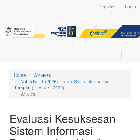
Main
Register
Login
Navigation
Main
Content
Sidebar
Toggl
naviga
Home
Archives
Vol. 5 No. 1 (2026): Jurnal Sains Informatika
Terapan (Februari, 2026)
Articles
Evaluasi Kesuksesan
Sistem Informasi