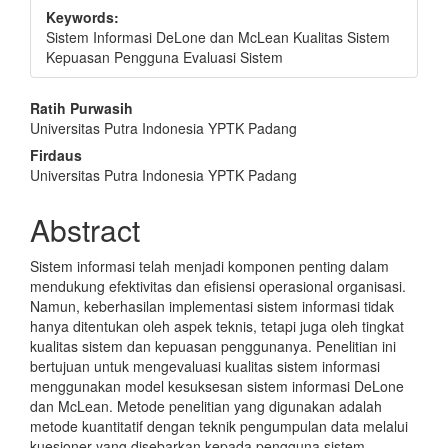
Keywords:
Sistem Informasi DeLone dan McLean Kualitas Sistem
Kepuasan Pengguna Evaluasi Sistem
Main
Ratih Purwasih
Universitas Putra Indonesia YPTK Padang
Article
Firdaus
Content
Universitas Putra Indonesia YPTK Padang
Abstract
Sistem informasi telah menjadi komponen penting dalam
mendukung efektivitas dan efisiensi operasional organisasi.
Namun, keberhasilan implementasi sistem informasi tidak
hanya ditentukan oleh aspek teknis, tetapi juga oleh tingkat
kualitas sistem dan kepuasan penggunanya. Penelitian ini
bertujuan untuk mengevaluasi kualitas sistem informasi
menggunakan model kesuksesan sistem informasi DeLone
dan McLean. Metode penelitian yang digunakan adalah
metode kuantitatif dengan teknik pengumpulan data melalui
kuesioner yang disebarkan kepada pengguna sistem