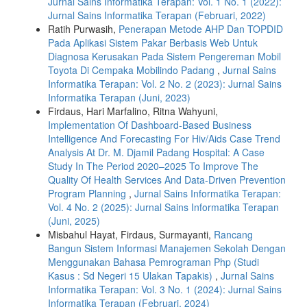
Jurnal Sains Informatika Terapan: Vol. 1 No. 1 (2022):
Jurnal Sains Informatika Terapan (Februari, 2022)
Ratih Purwasih,
Penerapan Metode AHP Dan TOPDID
Pada Aplikasi Sistem Pakar Berbasis Web Untuk
Diagnosa Kerusakan Pada Sistem Pengereman Mobil
Toyota Di Cempaka Mobilindo Padang
,
Jurnal Sains
Informatika Terapan: Vol. 2 No. 2 (2023): Jurnal Sains
Informatika Terapan (Juni, 2023)
Firdaus, Hari Marfalino, Ritna Wahyuni,
Implementation Of Dashboard-Based Business
Intelligence And Forecasting For Hiv/Aids Case Trend
Analysis At Dr. M. Djamil Padang Hospital: A Case
Study In The Period 2020–2025 To Improve The
Quality Of Health Services And Data-Driven Prevention
Program Planning
,
Jurnal Sains Informatika Terapan:
Vol. 4 No. 2 (2025): Jurnal Sains Informatika Terapan
(Juni, 2025)
Misbahul Hayat, Firdaus, Surmayanti,
Rancang
Bangun Sistem Informasi Manajemen Sekolah Dengan
Menggunakan Bahasa Pemrograman Php (Studi
Kasus : Sd Negeri 15 Ulakan Tapakis)
,
Jurnal Sains
Informatika Terapan: Vol. 3 No. 1 (2024): Jurnal Sains
Informatika Terapan (Februari, 2024)