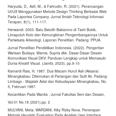
Haryuda, D., Asfi, M., & Fahrudin, R. (2021). Perancangan
UI/UX Menggunakan Metode Design Thinking Berbasis Web
Pada Laportea Company. Jurnal Ilmiah Teknologi Infomasi
Terapan, 8(1), 111-117.
Herwandi. 2003. Batu Batulih Babarono di Taeh Bukik,
Limapuluh Koto dan Kemungkinan Pengembangannya Untuk
Pariwisata Arkeologi. Laporan Penelitian. Padang: PPUA.
Jurnal Penelitian Pendidikan Indonesia. (2022). Pengertian
Warisan Budaya. Mamis, Supria dkk. Dasar-Dasar Desain
Komunikasi Visual DKV: Panduan Lengkap untuk Memasuki
Dunia Kreatif Visual. (Jambi, 2023), pp.9-10
Kamardi Rais, H. 1987. Dua Macam Huruf Asli (Aksara)
Minangkabau: Ditemukan di Pariangan dan Sulit Air. Padang:
Limbago - Majalah Adat dan Kebudayaan Minangkabau, No.
5, Februari 1987.
Kecantikan Pada Wanita : Jurnal Fakultas Seni dan Desain,
Vol.01 No.18 (2021),pp. 2
MULYANI, Meta; WARDANI, Kiky Rizky Nova. Penerapan
Metode Heuristic Evaluation Pada Analisis User Interface