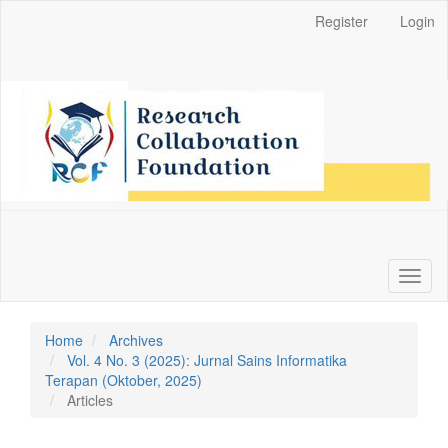
Main
Register
Login
Navigation
Main
Content
Sidebar
Toggl
naviga
Home
Archives
Vol. 4 No. 3 (2025): Jurnal Sains Informatika
Terapan (Oktober, 2025)
Articles