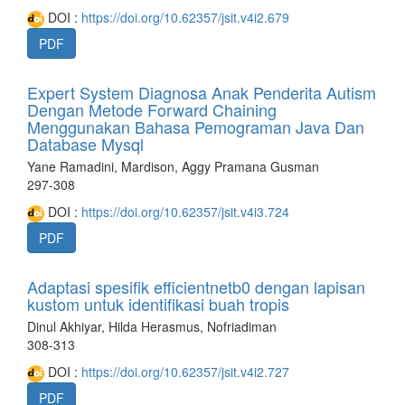
DOI :
https://doi.org/10.62357/jsit.v4i2.679
PDF
Expert System Diagnosa Anak Penderita Autism
Dengan Metode Forward Chaining
Menggunakan Bahasa Pemograman Java Dan
Database Mysql
Yane Ramadini, Mardison, Aggy Pramana Gusman
297-308
DOI :
https://doi.org/10.62357/jsit.v4i3.724
PDF
Adaptasi spesifik efficientnetb0 dengan lapisan
kustom untuk identifikasi buah tropis
Dinul Akhiyar, Hilda Herasmus, Nofriadiman
308-313
DOI :
https://doi.org/10.62357/jsit.v4i2.727
PDF