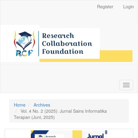
Main
Register
Login
Navigation
Main
Content
Sidebar
Toggl
naviga
Home
Archives
Vol. 4 No. 2 (2025): Jurnal Sains Informatika
Terapan (Juni, 2025)