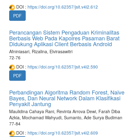
DOI :
https://doi.org/10.62357/jsit.v4i2.612
PDF
Perancangan Sistem Pengaduan Kriminalitas
Berbasis Web Pada Kapolres Pasaman Barat
Didukung Aplikasi Client Berbasis Android
Afniniasari, Rizalina, Elvirasawitri
72-76
DOI :
https://doi.org/10.62357/jsit.v4i2.590
PDF
Perbandingan Algoritma Random Forest, Naive
Bayes, Dan Neural Network Dalam Klasifikasi
Penyakit Jantung
Maulidina Cahaya Rani, Revinta Arrova Dewi, Farah Diba
Azkia, Mochamad Wahyudi, Sumanto, Ade Surya Budiman
77-84
DOI :
https://doi.org/10.62357/jsit.v4i2.609