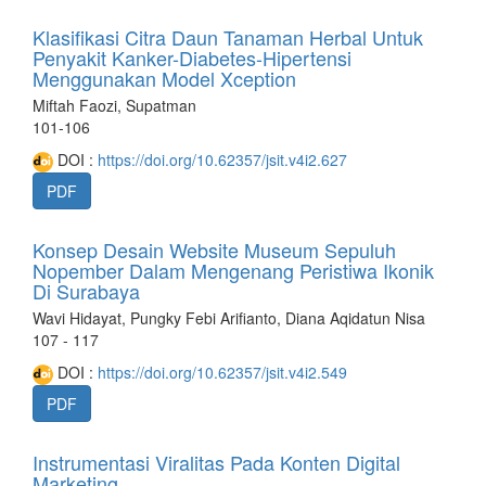
Klasifikasi Citra Daun Tanaman Herbal Untuk
Penyakit Kanker-Diabetes-Hipertensi
Menggunakan Model Xception
Miftah Faozi, Supatman
101-106
DOI :
https://doi.org/10.62357/jsit.v4i2.627
PDF
Konsep Desain Website Museum Sepuluh
Nopember Dalam Mengenang Peristiwa Ikonik
Di Surabaya
Wavi Hidayat, Pungky Febi Arifianto, Diana Aqidatun Nisa
107 - 117
DOI :
https://doi.org/10.62357/jsit.v4i2.549
PDF
Instrumentasi Viralitas Pada Konten Digital
Marketing