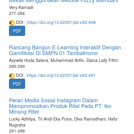
Very Karnadi
277-284
DOI :
https://doi.org/10.62357/jsit.v4i2.698
PDF
Rancang Bangun E-Learning Interaktif Dengan
Gamifikasi Di SMPN 01 Tambakromo
Asywila Huda Safera, Muhammad Arifin, Diana Laily Fithri
285-290
DOI :
https://doi.org/10.62357/jsit.v4i2.691
PDF
Peran Media Sosial Instagram Dalam
Mempromosikan Produk Ritel Pada PT. Iko
Minang Ritel
Lucky Adhitya, Tri Andi Eka Putra, Diva Ramadhani, Hafiz
Nugraha
291-296