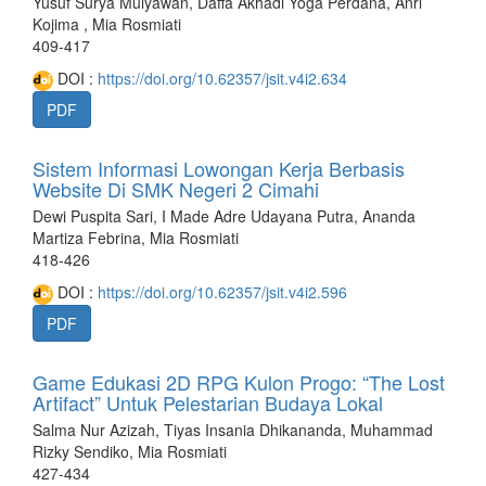
Yusuf Surya Mulyawan, Daffa Akhadi Yoga Perdana, Anri
Kojima , Mia Rosmiati
409-417
DOI :
https://doi.org/10.62357/jsit.v4i2.634
PDF
Sistem Informasi Lowongan Kerja Berbasis
Website Di SMK Negeri 2 Cimahi
Dewi Puspita Sari, I Made Adre Udayana Putra, Ananda
Martiza Febrina, Mia Rosmiati
418-426
DOI :
https://doi.org/10.62357/jsit.v4i2.596
PDF
Game Edukasi 2D RPG Kulon Progo: “The Lost
Artifact” Untuk Pelestarian Budaya Lokal
Salma Nur Azizah, Tiyas Insania Dhikananda, Muhammad
Rizky Sendiko, Mia Rosmiati
427-434