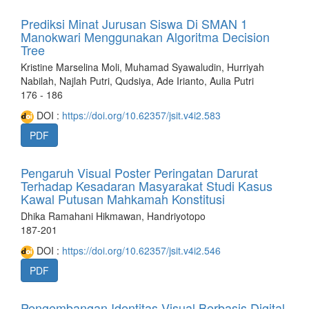
Prediksi Minat Jurusan Siswa Di SMAN 1
Manokwari Menggunakan Algoritma Decision
Tree
Kristine Marselina Moli, Muhamad Syawaludin, Hurriyah
Nabilah, Najlah Putri, Qudsiya, Ade Irianto, Aulia Putri
176 - 186
DOI :
https://doi.org/10.62357/jsit.v4i2.583
PDF
Pengaruh Visual Poster Peringatan Darurat
Terhadap Kesadaran Masyarakat Studi Kasus
Kawal Putusan Mahkamah Konstitusi
Dhika Ramahani Hikmawan, Handriyotopo
187-201
DOI :
https://doi.org/10.62357/jsit.v4i2.546
PDF
Pengembangan Identitas Visual Berbasis Digital