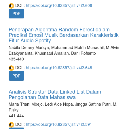
DOI :
https://doi.org/10.62357/jsit.v4i2.606
PDF
Penerapan Algoritma Random Forest dalam
Prediksi Emosi Musik Berdasarkan Karakteristik
Fitur Audio Spotify
Nabila Defany Marsya, Muhammad Mufrih Munadhil, M Alvin
Dzakyananta, Khusnatul Amaliah, Dani Rofianto
435-440
DOI :
https://doi.org/10.62357/jsit.v4i2.648
PDF
Analisis Struktur Data Linked List Dalam
Pengolahan Data Mahasiswa
Maria Triani Mbejo, Ledi Alde Nopa, Jingga Saftina Putri, M.
Risky
441-444
DOI :
https://doi.org/10.62357/jsit.v4i2.591