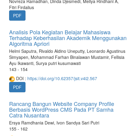
Novreza Ramadhan, Dinda Djesmedi, Mellya Rindhani A,
Fitri Firdalius
PDF
Analisis Pola Kegiatan Belajar Mahasiswa
Terhadap Keberhasilan Akademik Menggunakan
Algoritma Apriori
Helmi Saputra, Rivaldo Aldino Uneputty, Leonardo Agustinus
Simyapen, Mohammad Farhan Binalawan Mustamir, Fellisia
Ayu Ikawanti, Surya putri kusumawati
143 - 154
DOI :
https://doi.org/10.62357/jsit.v4i2.567
PDF
Rancang Bangun Website Company Profile
Berbasis WordPress CMS Pada PT Samha
Catra Nusantara
Ersya Ramdhania Dewi, Ivon Sandya Sari Putri
155 - 162