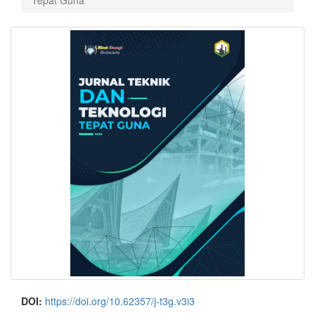
Tepat Guna
DOI:
https://doi.org/10.62357/j-t3g.v3i3