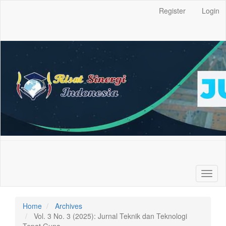
Main
Register
Login
Navigation
Main
Content
Sidebar
Toggl
naviga
Home
Archives
Vol. 3 No. 3 (2025): Jurnal Teknik dan Teknologi