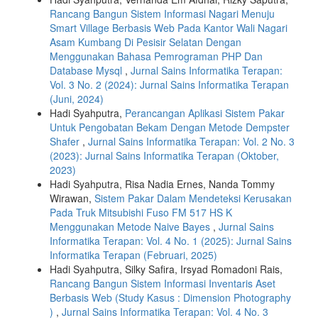
Rancang Bangun Sistem Informasi Nagari Menuju
Smart Village Berbasis Web Pada Kantor Wali Nagari
Asam Kumbang Di Pesisir Selatan Dengan
Menggunakan Bahasa Pemrograman PHP Dan
Database Mysql
,
Jurnal Sains Informatika Terapan:
Vol. 3 No. 2 (2024): Jurnal Sains Informatika Terapan
(Juni, 2024)
Hadi Syahputra,
Perancangan Aplikasi Sistem Pakar
Untuk Pengobatan Bekam Dengan Metode Dempster
Shafer
,
Jurnal Sains Informatika Terapan: Vol. 2 No. 3
(2023): Jurnal Sains Informatika Terapan (Oktober,
2023)
Hadi Syahputra, Risa Nadia Ernes, Nanda Tommy
Wirawan,
Sistem Pakar Dalam Mendeteksi Kerusakan
Pada Truk Mitsubishi Fuso FM 517 HS K
Menggunakan Metode Naive Bayes
,
Jurnal Sains
Informatika Terapan: Vol. 4 No. 1 (2025): Jurnal Sains
Informatika Terapan (Februari, 2025)
Hadi Syahputra, Silky Safira, Irsyad Romadoni Rais,
Rancang Bangun Sistem Informasi Inventaris Aset
Berbasis Web (Study Kasus : Dimension Photography
)
,
Jurnal Sains Informatika Terapan: Vol. 4 No. 3