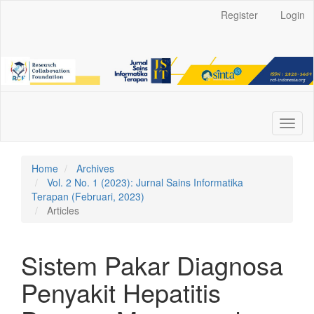
Main
Register
Login
Navigation
Main
Content
Sidebar
Toggl
naviga
Home
Archives
Vol. 2 No. 1 (2023): Jurnal Sains Informatika
Terapan (Februari, 2023)
Articles
Sistem Pakar Diagnosa
Penyakit Hepatitis