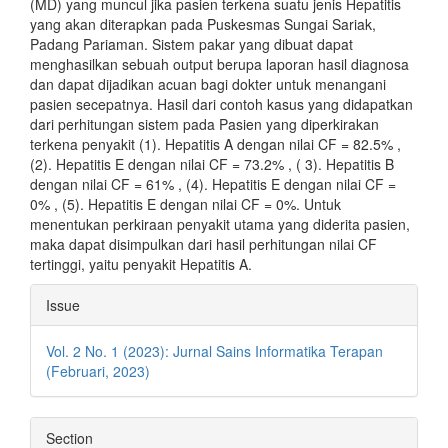
(MD) yang muncul jika pasien terkena suatu jenis Hepatitis
yang akan diterapkan pada Puskesmas Sungai Sariak,
Padang Pariaman. Sistem pakar yang dibuat dapat
menghasilkan sebuah output berupa laporan hasil diagnosa
dan dapat dijadikan acuan bagi dokter untuk menangani
pasien secepatnya. Hasil dari contoh kasus yang didapatkan
dari perhitungan sistem pada Pasien yang diperkirakan
terkena penyakit (1). Hepatitis A dengan nilai CF = 82.5% ,
(2). Hepatitis E dengan nilai CF = 73.2% , ( 3). Hepatitis B
dengan nilai CF = 61% , (4). Hepatitis E dengan nilai CF =
0% , (5). Hepatitis E dengan nilai CF = 0%. Untuk
menentukan perkiraan penyakit utama yang diderita pasien,
maka dapat disimpulkan dari hasil perhitungan nilai CF
tertinggi, yaitu penyakit Hepatitis A.
Article
Issue
Details
Vol. 2 No. 1 (2023): Jurnal Sains Informatika Terapan
(Februari, 2023)
Section