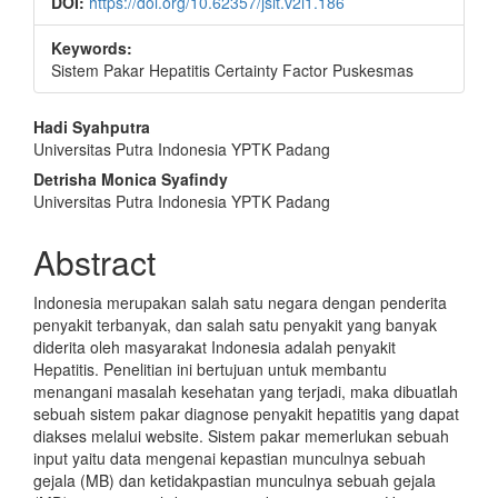
DOI:
https://doi.org/10.62357/jsit.v2i1.186
Keywords:
Sistem Pakar Hepatitis Certainty Factor Puskesmas
Main
Hadi Syahputra
Universitas Putra Indonesia YPTK Padang
Article
Detrisha Monica Syafindy
Content
Universitas Putra Indonesia YPTK Padang
Abstract
Indonesia merupakan salah satu negara dengan penderita
penyakit terbanyak, dan salah satu penyakit yang banyak
diderita oleh masyarakat Indonesia adalah penyakit
Hepatitis. Penelitian ini bertujuan untuk membantu
menangani masalah kesehatan yang terjadi, maka dibuatlah
sebuah sistem pakar diagnose penyakit hepatitis yang dapat
diakses melalui website. Sistem pakar memerlukan sebuah
input yaitu data mengenai kepastian munculnya sebuah
gejala (MB) dan ketidakpastian munculnya sebuah gejala