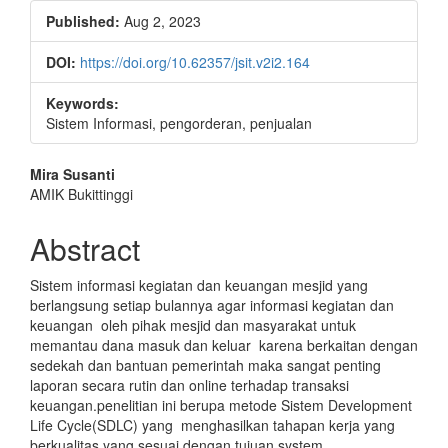
Published:
Aug 2, 2023
DOI:
https://doi.org/10.62357/jsit.v2i2.164
Keywords:
Sistem Informasi, pengorderan, penjualan
Main
Mira Susanti
AMIK Bukittinggi
Article
Content
Abstract
Sistem informasi kegiatan dan keuangan mesjid yang
berlangsung setiap bulannya agar informasi kegiatan dan
keuangan oleh pihak mesjid dan masyarakat untuk
memantau dana masuk dan keluar karena berkaitan dengan
sedekah dan bantuan pemerintah maka sangat penting
laporan secara rutin dan online terhadap transaksi
keuangan.penelitian ini berupa metode Sistem Development
Life Cycle(SDLC) yang menghasilkan tahapan kerja yang
berkualitas yang sesuai dengan tujuan system