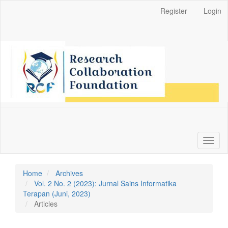
Main
Register
Login
Navigation
Main
Content
Sidebar
Toggl
naviga
Home
Archives
Vol. 2 No. 2 (2023): Jurnal Sains Informatika
Terapan (Juni, 2023)
Articles