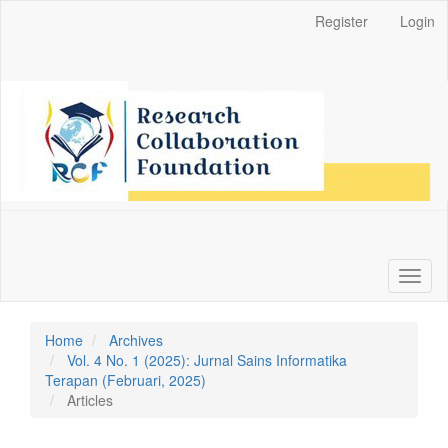
Main
Register
Login
Navigation
Main
Content
Sidebar
Toggl
naviga
Home
Archives
Vol. 4 No. 1 (2025): Jurnal Sains Informatika
Terapan (Februari, 2025)
Articles