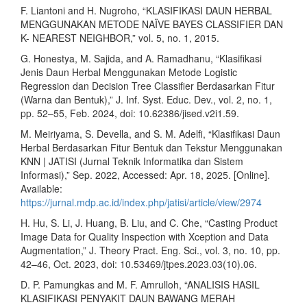
F. Liantoni and H. Nugroho, “KLASIFIKASI DAUN HERBAL
MENGGUNAKAN METODE NAÏVE BAYES CLASSIFIER DAN
K- NEAREST NEIGHBOR,” vol. 5, no. 1, 2015.
G. Honestya, M. Sajida, and A. Ramadhanu, “Klasifikasi
Jenis Daun Herbal Menggunakan Metode Logistic
Regression dan Decision Tree Classifier Berdasarkan Fitur
(Warna dan Bentuk),” J. Inf. Syst. Educ. Dev., vol. 2, no. 1,
pp. 52–55, Feb. 2024, doi: 10.62386/jised.v2i1.59.
M. Meiriyama, S. Devella, and S. M. Adelfi, “Klasifikasi Daun
Herbal Berdasarkan Fitur Bentuk dan Tekstur Menggunakan
KNN | JATISI (Jurnal Teknik Informatika dan Sistem
Informasi),” Sep. 2022, Accessed: Apr. 18, 2025. [Online].
Available:
https://jurnal.mdp.ac.id/index.php/jatisi/article/view/2974
H. Hu, S. Li, J. Huang, B. Liu, and C. Che, “Casting Product
Image Data for Quality Inspection with Xception and Data
Augmentation,” J. Theory Pract. Eng. Sci., vol. 3, no. 10, pp.
42–46, Oct. 2023, doi: 10.53469/jtpes.2023.03(10).06.
D. P. Pamungkas and M. F. Amrulloh, “ANALISIS HASIL
KLASIFIKASI PENYAKIT DAUN BAWANG MERAH