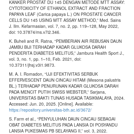
KANKER PROSTAT DU 145 DENGAN METODE MTT ASSAY:
CYTOTOXICITY OF ETHANOL EXTRACT AND FRACTION
PAPAYA LEAF (Carica papaya L.) ON PROSTATE CANCER
CELLS DU 145 USING MTT ASSAY METHOD,” Med. Sains
J. Ilm. Kefarmasian, vol. 7, no. 2, pp. 119–128, May 2022,
doi: 10.37874/ms.v7i2.346.
K. Buheli and R. Ratna, “PEMBERIAN AIR REBUSAN DAUN
JAMBU BIJI TERHADAP KADAR GLUKOSA DARAH
PENDERITA DIABETES MELITUS,” Jambura Health Sport J.,
vol. 3, no. 1, pp. 1–10, Feb. 2021, doi:
10.37311/jhsj.v3i1.9873.
M. A. I. Romadon, “UJI EFEKTIVITAS SERBUK
EFFERVESCENT DAUN CINCAU HITAM (Mesona palustris
BL.) TERHADAP PENURUNAN KADAR GLUKOSA DARAH
PADA MENCIT PUTIH SWISS WEBSTER,” Sarjana,
UNIVERSITAS BAKTI TUNAS HUSADA TASIKMALAYA, 2024.
Accessed: Jun. 20, 2025. [Online]. Available:
https://repository.universitas-bth.ac.id/3672/
S. Farm et al., “PENYULUHAN DAUN CINCAU SEBAGAI
OBAT DIABETES MELITUS PADA LANSIA DI POSYANDU
LANSIA PUKESMAS PB SELAYANG II,” vol. 3, 2022.