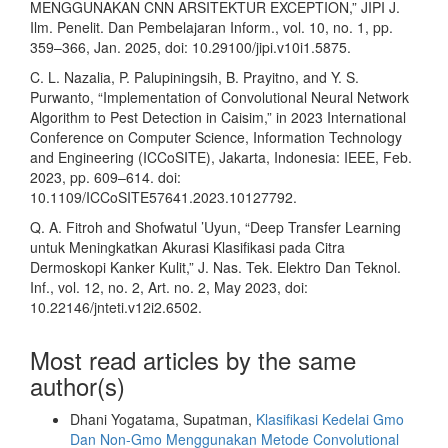
MENGGUNAKAN CNN ARSITEKTUR EXCEPTION,” JIPI J.
Ilm. Penelit. Dan Pembelajaran Inform., vol. 10, no. 1, pp.
359–366, Jan. 2025, doi: 10.29100/jipi.v10i1.5875.
C. L. Nazalia, P. Palupiningsih, B. Prayitno, and Y. S.
Purwanto, “Implementation of Convolutional Neural Network
Algorithm to Pest Detection in Caisim,” in 2023 International
Conference on Computer Science, Information Technology
and Engineering (ICCoSITE), Jakarta, Indonesia: IEEE, Feb.
2023, pp. 609–614. doi:
10.1109/ICCoSITE57641.2023.10127792.
Q. A. Fitroh and Shofwatul ’Uyun, “Deep Transfer Learning
untuk Meningkatkan Akurasi Klasifikasi pada Citra
Dermoskopi Kanker Kulit,” J. Nas. Tek. Elektro Dan Teknol.
Inf., vol. 12, no. 2, Art. no. 2, May 2023, doi:
10.22146/jnteti.v12i2.6502.
Most read articles by the same
author(s)
Dhani Yogatama, Supatman,
Klasifikasi Kedelai Gmo
Dan Non-Gmo Menggunakan Metode Convolutional