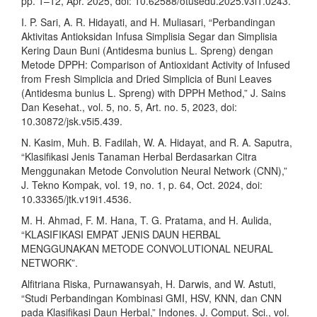
pp. 1–12, Apr. 2025, doi: 10.62588/otusedu.2025.v3i1.0243.
I. P. Sari, A. R. Hidayati, and H. Muliasari, “Perbandingan
Aktivitas Antioksidan Infusa Simplisia Segar dan Simplisia
Kering Daun Buni (Antidesma bunius L. Spreng) dengan
Metode DPPH: Comparison of Antioxidant Activity of Infused
from Fresh Simplicia and Dried Simplicia of Buni Leaves
(Antidesma bunius L. Spreng) with DPPH Method,” J. Sains
Dan Kesehat., vol. 5, no. 5, Art. no. 5, 2023, doi:
10.30872/jsk.v5i5.439.
N. Kasim, Muh. B. Fadilah, W. A. Hidayat, and R. A. Saputra,
“Klasifikasi Jenis Tanaman Herbal Berdasarkan Citra
Menggunakan Metode Convolution Neural Network (CNN),”
J. Tekno Kompak, vol. 19, no. 1, p. 64, Oct. 2024, doi:
10.33365/jtk.v19i1.4536.
M. H. Ahmad, F. M. Hana, T. G. Pratama, and H. Aulida,
“KLASIFIKASI EMPAT JENIS DAUN HERBAL
MENGGUNAKAN METODE CONVOLUTIONAL NEURAL
NETWORK”.
Alfitriana Riska, Purnawansyah, H. Darwis, and W. Astuti,
“Studi Perbandingan Kombinasi GMI, HSV, KNN, dan CNN
pada Klasifikasi Daun Herbal,” Indones. J. Comput. Sci., vol.