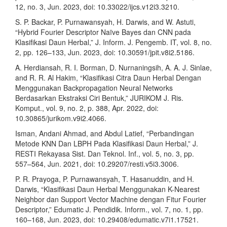
12, no. 3, Jun. 2023, doi: 10.33022/ijcs.v12i3.3210.
S. P. Backar, P. Purnawansyah, H. Darwis, and W. Astuti,
“Hybrid Fourier Descriptor Naïve Bayes dan CNN pada
Klasifikasi Daun Herbal,” J. Inform. J. Pengemb. IT, vol. 8, no.
2, pp. 126–133, Jun. 2023, doi: 10.30591/jpit.v8i2.5186.
A. Herdiansah, R. I. Borman, D. Nurnaningsih, A. A. J. Sinlae,
and R. R. Al Hakim, “Klasifikasi Citra Daun Herbal Dengan
Menggunakan Backpropagation Neural Networks
Berdasarkan Ekstraksi Ciri Bentuk,” JURIKOM J. Ris.
Komput., vol. 9, no. 2, p. 388, Apr. 2022, doi:
10.30865/jurikom.v9i2.4066.
Isman, Andani Ahmad, and Abdul Latief, “Perbandingan
Metode KNN Dan LBPH Pada Klasifikasi Daun Herbal,” J.
RESTI Rekayasa Sist. Dan Teknol. Inf., vol. 5, no. 3, pp.
557–564, Jun. 2021, doi: 10.29207/resti.v5i3.3006.
P. R. Prayoga, P. Purnawansyah, T. Hasanuddin, and H.
Darwis, “Klasifikasi Daun Herbal Menggunakan K-Nearest
Neighbor dan Support Vector Machine dengan Fitur Fourier
Descriptor,” Edumatic J. Pendidik. Inform., vol. 7, no. 1, pp.
160–168, Jun. 2023, doi: 10.29408/edumatic.v7i1.17521.