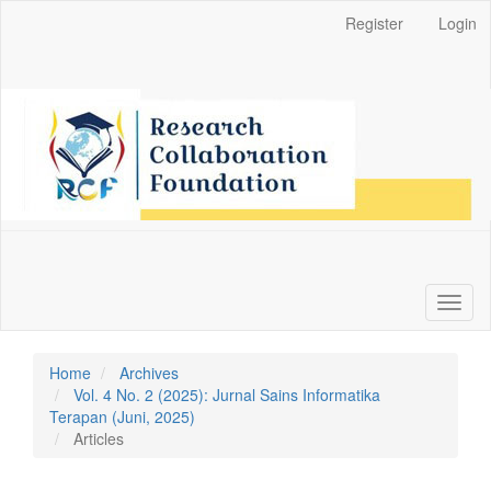
Main
Register
Login
Navigation
Main
Content
Sidebar
Toggl
naviga
Home
Archives
Vol. 4 No. 2 (2025): Jurnal Sains Informatika
Terapan (Juni, 2025)
Articles