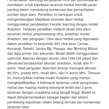
mendalam untuk klasifikasi tanaman herbal memiliki peran
penting dalam mendukung konservasi dan pemanfaatan
sumber daya alam. Penelitian ini bertujuan untuk
mengembangkan klasifikasi otomatis daun herbal
menggunakan pendekatan transfer learning dengan model
Xception. Tahapan penelitian meliputi akuisi citra daun
tanaman herbal, preprocessing citra, pelatihan model
Xception, dan pengujian. Citra daun herbal yang digunakan
dalam penelitian ini berjumlah 600 citra daun Cincau,
Kemangi, Seledri, Jambu Biji, Pepaya, dan Blimbing Wuluh
dari data primer dan sekunder. Model dilatih menggunakan
optimizer Adamax dengan ukuran citra 128x128 piksel dan
dievaluasi berdasarkan akurasi, precision, recall, dan f1-
score. Hasil pengujian diperoleh kinerja mencapai akurasi
98,33%, presisi 99%, recall 98%, dan f1-score 98%. Temuan
ini, menunjukkan bahwa model Xception yang mampu
mengklasifikasikan 3 kelompok tanaman untuk pengobatan
herbal dan masing-masing kelompok terdiri dari 2 jenis
tanaman dengan unjukkerja yang sangat tinggi. Model ini
dapat diimplementasikan sebagai bagian dari sistem
pendukung keputusan dalam bidang farmasi dan konservasi
tanaman obat.