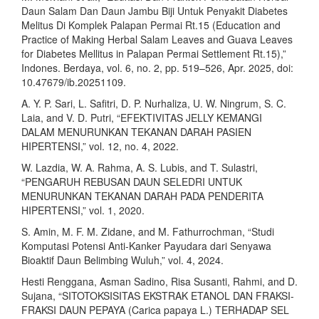
Daun Salam Dan Daun Jambu Biji Untuk Penyakit Diabetes
Melitus Di Komplek Palapan Permai Rt.15 (Education and
Practice of Making Herbal Salam Leaves and Guava Leaves
for Diabetes Mellitus in Palapan Permai Settlement Rt.15),”
Indones. Berdaya, vol. 6, no. 2, pp. 519–526, Apr. 2025, doi:
10.47679/ib.20251109.
A. Y. P. Sari, L. Safitri, D. P. Nurhaliza, U. W. Ningrum, S. C.
Laia, and V. D. Putri, “EFEKTIVITAS JELLY KEMANGI
DALAM MENURUNKAN TEKANAN DARAH PASIEN
HIPERTENSI,” vol. 12, no. 4, 2022.
W. Lazdia, W. A. Rahma, A. S. Lubis, and T. Sulastri,
“PENGARUH REBUSAN DAUN SELEDRI UNTUK
MENURUNKAN TEKANAN DARAH PADA PENDERITA
HIPERTENSI,” vol. 1, 2020.
S. Amin, M. F. M. Zidane, and M. Fathurrochman, “Studi
Komputasi Potensi Anti-Kanker Payudara dari Senyawa
Bioaktif Daun Belimbing Wuluh,” vol. 4, 2024.
Hesti Renggana, Asman Sadino, Risa Susanti, Rahmi, and D.
Sujana, “SITOTOKSISITAS EKSTRAK ETANOL DAN FRAKSI-
FRAKSI DAUN PEPAYA (Carica papaya L.) TERHADAP SEL