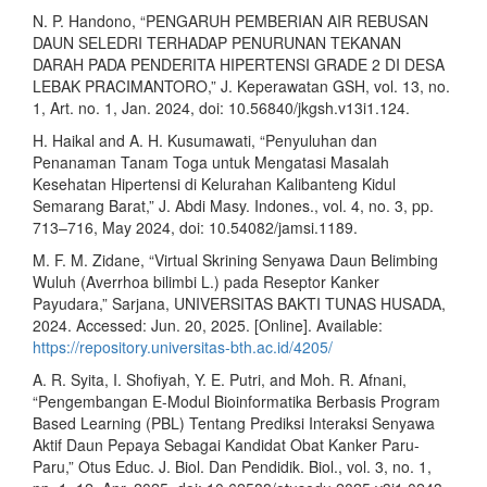
N. P. Handono, “PENGARUH PEMBERIAN AIR REBUSAN
DAUN SELEDRI TERHADAP PENURUNAN TEKANAN
DARAH PADA PENDERITA HIPERTENSI GRADE 2 DI DESA
LEBAK PRACIMANTORO,” J. Keperawatan GSH, vol. 13, no.
1, Art. no. 1, Jan. 2024, doi: 10.56840/jkgsh.v13i1.124.
H. Haikal and A. H. Kusumawati, “Penyuluhan dan
Penanaman Tanam Toga untuk Mengatasi Masalah
Kesehatan Hipertensi di Kelurahan Kalibanteng Kidul
Semarang Barat,” J. Abdi Masy. Indones., vol. 4, no. 3, pp.
713–716, May 2024, doi: 10.54082/jamsi.1189.
M. F. M. Zidane, “Virtual Skrining Senyawa Daun Belimbing
Wuluh (Averrhoa bilimbi L.) pada Reseptor Kanker
Payudara,” Sarjana, UNIVERSITAS BAKTI TUNAS HUSADA,
2024. Accessed: Jun. 20, 2025. [Online]. Available:
https://repository.universitas-bth.ac.id/4205/
A. R. Syita, I. Shofiyah, Y. E. Putri, and Moh. R. Afnani,
“Pengembangan E-Modul Bioinformatika Berbasis Program
Based Learning (PBL) Tentang Prediksi Interaksi Senyawa
Aktif Daun Pepaya Sebagai Kandidat Obat Kanker Paru-
Paru,” Otus Educ. J. Biol. Dan Pendidik. Biol., vol. 3, no. 1,