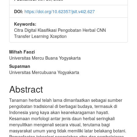
DOI:
https://doi.org/10.62357/jsit.v4i2.627
Keywords:
Citra Digital Klasifikasi Pengobatan Herbal CNN
Transfer Learning Xception
Main
Miftah Faozi
Universitas Mercu Buana Yogyakarta
Article
Supatman
Content
Universitas Mercubuana Yogyakarta
Abstract
Tanaman herbal telah lama dimanfaatkan sebagai sumber
pengobatan tradisional di berbagai budaya, termasuk di
Indonesia yang kaya akan keanekaragaman hayati.
Kesamaan morfologi antar jenis daun herbal seringkali
menyulitkan mengenali secara visual, terutama bagi
masyarakat umum yang tidak memiliki latar belakang botani.
Pemanfaatan teknologi pengolahan citra dan pembelajaran