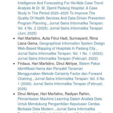
Intelligence And Forecasting For Hiv/Aids Case Trend
Analysis At Dr. M. Djamil Padang Hospital: A Case
Study In The Period 2020–2025 To Improve The
Quality Of Health Services And Data-Driven Prevention
Program Planning
,
Jurnal Sains Informatika Terapan:
Vol. 4 No. 2 (2025): Jurnal Sains Informatika Terapan
(Juni, 2025)
Hari Marfalino, Aulia Fitrul Hadi, Surmayanti, Rima
Liana Gema,
Geographical Information System Design
Web-Based Mapping of Hospitals In Padang City
,
Jurnal Sains Informatika Terapan: Vol. 1 No. 1 (2022):
Jurnal Sains Informatika Terapan (Februari, 2022)
Firdaus, Hari Marfalino, Dinul Akhiyar,
Sistem Pakar
Identifikasi Hama dan Penyakit Tanaman
Menggunakan Metode Certainty Factor dan Forward
Chaining
,
Jurnal Sains Informatika Terapan: Vol. 5 No.
1 (2026): Jurnal Sains Informatika Terapan (Februari,
2026)
Dinul Akhiyar, Hari Marfalino, Radiyan Rahim,
Pemanfaatan Machine Learning Dalam Analisis Data
Untuk Mendukung Pengambilan Keputusan Cerdas
Berbasis Data Modern
,
Jurnal Sains Informatika