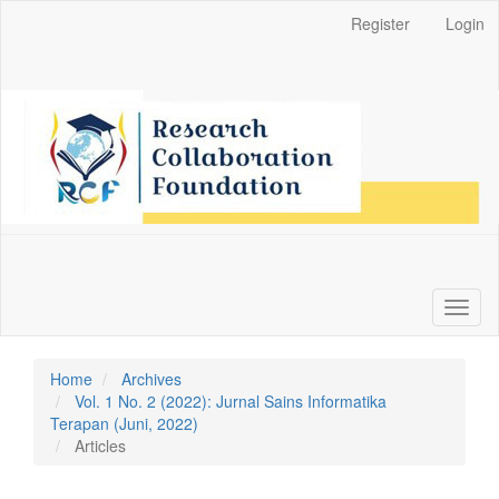
Main
Register
Login
Navigation
Main
Content
Sidebar
Toggl
naviga
Home
Archives
Vol. 1 No. 2 (2022): Jurnal Sains Informatika
Terapan (Juni, 2022)
Articles