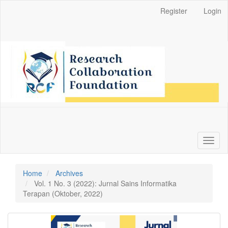
Main
Register
Login
Navigation
Main
Content
Sidebar
Toggl
naviga
Home
Archives
Vol. 1 No. 3 (2022): Jurnal Sains Informatika
Terapan (Oktober, 2022)