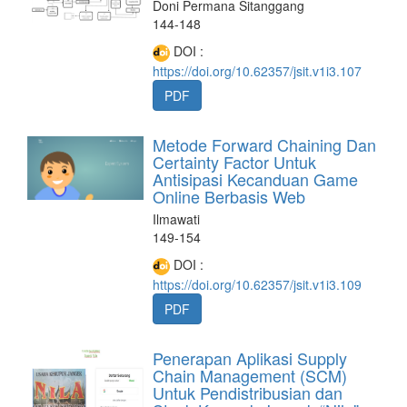
Doni Permana Sitanggang
144-148
DOI :
https://doi.org/10.62357/jsit.v1i3.107
PDF
Metode Forward Chaining Dan
Certainty Factor Untuk
Antisipasi Kecanduan Game
Online Berbasis Web
Ilmawati
149-154
DOI :
https://doi.org/10.62357/jsit.v1i3.109
PDF
Penerapan Aplikasi Supply
Chain Management (SCM)
Untuk Pendistribusian dan