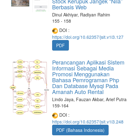
Stock Kerupuk Jangek “Nila”
Berbasis Web
Dinul Akhiyar, Radiyan Rahim
155 - 158
DOI :
https://doi.org/10.62357/jsit.v1i3.127
PDF
Perancangan Aplikasi Sistem
Informasi Sebagai Media
Promosi Menggunakan
Bahasa Pemrograman Php
Dan Database Mysql Pada
Amanah Auto Rental
Lindo Jaya, Fauzan Akbar, Arief Putra
159-164
DOI :
https://doi.org/10.62357/jsit.v1i3.248
PDF (Bahasa Indonesia)