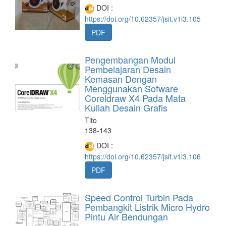
DOI :
https://doi.org/10.62357/jsit.v1i3.105
PDF
Pengembangan Modul
Pembelajaran Desain
Kemasan Dengan
Menggunakan Sofware
Coreldraw X4 Pada Mata
Kuliah Desain Grafis
Tito
138-143
DOI :
https://doi.org/10.62357/jsit.v1i3.106
PDF
Speed Control Turbin Pada
Pembangkit Listrik Micro Hydro
Pintu Air Bendungan