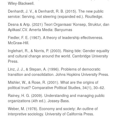
Wiley-Blackwell.
Denhardt, J. V., & Denhardt, R. B. (2015). The new public
service: Serving, not steering (expanded ed.). Routledge.
Desna & Arip. (2021) Teori Organisasi ‘Konsep, Struktur, dan
Aplikasi’.CV. Amerta Media: Banyumas
Fiedler, F. E. (1967). A theory of leadership effectiveness.
McGraw-Hill.
Inglehart, R., & Norris, P. (2003). Rising tide: Gender equality
and cultural change around the world. Cambridge University
Press.
Linz, J. J., & Stepan, A. (1996). Problems of democratic
transition and consolidation. Johns Hopkins University Press.
Mishler, W., & Rose, R. (2001). What are the origins of
political trust? Comparative Political Studies, 34(1), 30–62.
Rainey, H. G. (2009). Understanding and managing public
organizations (4th ed.). Jossey-Bass.
Weber, M. (1978). Economy and society: An outline of
interpretive sociology. University of California Press.