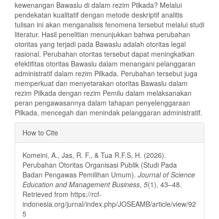
kewenangan Bawaslu di dalam rezim Pilkada? Melalui
pendekatan kualitatif dengan metode deskriptif analitis
tulisan ini akan menganalisis fenomena tersebut melalui studi
literatur. Hasil penelitian menunjukkan bahwa perubahan
otoritas yang terjadi pada Bawaslu adalah otoritas legal
rasional. Perubahan otoritas tersebut dapat meningkatkan
efektifitas otoritas Bawaslu dalam menangani pelanggaran
administratif dalam rezim Pilkada. Perubahan tersebut juga
memperkuat dan menyetarakan otoritas Bawaslu dalam
rezim Pilkada dengan rezim Pemilu dalam melaksanakan
peran pengawasannya dalam tahapan penyelenggaraan
Pilkada, mencegah dan menindak pelanggaran administratif.
Article
How to Cite
Details
Komeini, A., Jas, R. F., & Tua R.F.S, H. (2026).
Perubahan Otoritas Organisasi Publik (Studi Pada
Badan Pengawas Pemilihan Umum).
Journal of Science
Education and Management Business
,
5
(1), 43–48.
Retrieved from https://rcf-
indonesia.org/jurnal/index.php/JOSEAMB/article/view/92
5