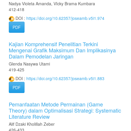
Nadya Violeta Amanda, VIcky Brama Kumbara
412-418
DOI :
https://doi.org/10.62357/joseamb.v5i1.974
PDF
Kajian Komprehensif Penelitian Terkini
Mengenai Grafik Maksimum Dan Implikasinya
Dalam Pemodelan Jaringan
Glenda Nasywa Utami
419-425
DOI :
https://doi.org/10.62357/joseamb.v5i1.883
PDF
Pemanfaatan Metode Permainan (Game
Theory) dalam Optimalisasi Strategi: Systematic
Literature Review
Alif Dzaki Kholillah Zeber
426-433