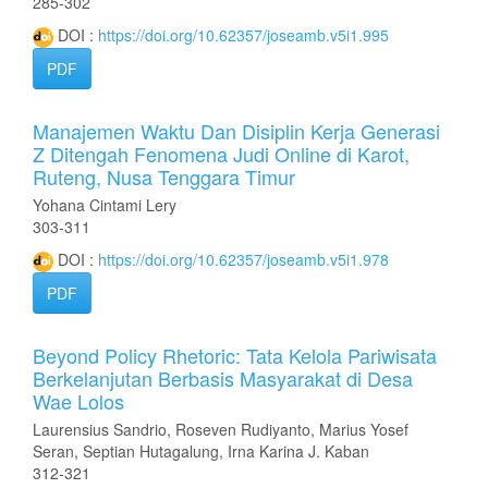
285-302
DOI :
https://doi.org/10.62357/joseamb.v5i1.995
PDF
Manajemen Waktu Dan Disiplin Kerja Generasi
Z Ditengah Fenomena Judi Online di Karot,
Ruteng, Nusa Tenggara Timur
Yohana Cintami Lery
303-311
DOI :
https://doi.org/10.62357/joseamb.v5i1.978
PDF
Beyond Policy Rhetoric: Tata Kelola Pariwisata
Berkelanjutan Berbasis Masyarakat di Desa
Wae Lolos
Laurensius Sandrio, Roseven Rudiyanto, Marius Yosef
Seran, Septian Hutagalung, Irna Karina J. Kaban
312-321