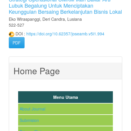
Lubuk Begalung Untuk Menciptakan
Keunggulan Bersaing Berkelanjutan Bisnis Lokal
Eko Wiraspanggi, Deri Candra, Lusiana
522-527
DOI :
https://doi.org/10.62357/joseamb.v5i1.994
PDF
Home Page
Menu Utama
About Journal
Submision