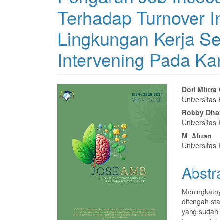
Terhadap Turnover In
Lingkungan Kerja Se
Intervening Pada K
Article
Main
Dori Mittr
Universitas
Sidebar
Articl
Robby Dha
Conte
Universitas
M. Afuan
Universitas
Abstr
Meningkatny
ditengah st
yang sudah 