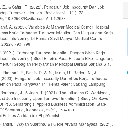
 A. Z., & Safitri, R. (2022). Pengaruh Job Insecurity Dan Job
dap Turnover Intention. Revitalisasi, 11(1), 73.
Org/10.32503/Revitalisasi.V11i1.2534
 Hanif, A. (2023). Variables At Manyar Medical Center Hospital
ress Kerja Terhadap Turnover Intention Dan Lingkungan Kerja
iabel Intervening Di Rumah Sakit Manyar Medical Centre.
 2022), 790–798.
. (2021). Terhadap Turnover Intention Dengan Stres Kerja
iabel Intervening ( Studi Empiris Pada Pt Juara Bike Tangerang
emenuhi Sebagian Persyaratan Mencapai Derajat Sarjana S-1.
, Ekonomi, F., Bisnis, D. A. N., Islam, U., Raden, N., &
 (2023). Pengaruh Job Insecurity Dan Stres Kerja Terhadap
tention Pada Karyawan Pt . Penta Valent Cabang Lampung.
 Bambang, J., & Joga, T. (2021). The Influence Of Workload ,
And Job Insecurity Upon Turnover Intention ( Study On Sewer
f Pt X Semarang ). Applied Business Administration, State
 Of Semarang, Indonesia, 22(2), 153–160.
al.Polines.Ac.Id/Index.Php/Admisi
Riantini, I Wayan Suartina, & I Gede Aryana Mahayasa. (2021).