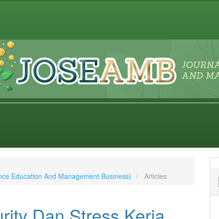
ience Education And Management Business)
Articles
rity Dan Stress Kerja