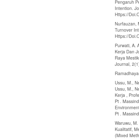
Pengaruh Pe
Intention. 
Https://Doi
Nurfauzan, M
Turnover Int
Https://Doi.
Purwati, A.
Kerja Dan J
Raya Mesti
Journal, 2(
Ramadhayant
Ussu, M., Ne
Ussu, M., N
Kerja , Pro
Pt . Massin
Environment
Pt . Massin
Waruwu, M. 
Kualitatif, 
(Mixed Meth