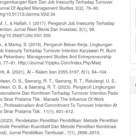
ngembangan Karir Dan Job Insecurity Terhadap Turnover
Journal Of Applied Management Studies, 2(2), 79–90.
.Org/10.51713/Jamms.V2i2.34
. I., & Halilah, I. (2017). Pengaruh Job Insecurity Terhadap
ention. Jurnal Riset Bisnis Dan Investasi, 3(1), 98.
Org/10.35697/Jrbi.V3i1.550
 A., & Maricy, S. (2019). Pengaruh Beban Kerja, Lingkungan
ob Insecuriy Terhadap Turnover Intention Karyawan Pt. Bumi
ka Pekanbaru. Management Studies And Entrepreneurship
1), 77–91. Http://Journal.Yrpipku.Com/Index.Php/Msej
i, A. (2021). Al – Kalam Issn 2355-3197. 8(1), 94–104.
lwan, O. S., Saerang, R. T., Saerang, R. T., Ratulangi, U. S.,
elwan, O. S., & Saerang, R. T. (2023). Pengaruh Lingkungan
fesionalisme Dan Komitmen Terhadap Turnover Intention Pada
do Sinar Pratama Tbk . Manado The Influence Of Work
 , Professionalism And Commitment To Turnover Intention At
do Sinar Pratama Tbk . 11(1), 601–612.
(2023). Pendekatan Penelitian Pendidikan: Metode Penelitian
Metode Penelitian Kuantitatif Dan Metode Penelitian Kombinasi
od). Jurnal Pendidikan Tambusai , 7(1), 2896–2910.