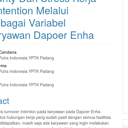
tention Melalui
bagai Variabel
aryawan Dapoer Enha
a Candana
 Putra Indonesia YPTK Padang
e
rma
nt
 Putra Indonesia YPTK Padang
 Putra Indonesia YPTK Padang
act
a turnover intention pada karyawan pada Dapoer Enha
atus hubungan kerja yang sudah pasti dengan semua fasilittas
didapatkan, masih saja ada karyawan yang ingin melakukan