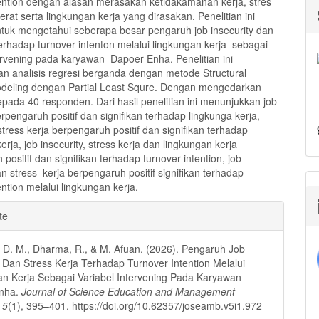
tention dengan alasan merasakan ketidakamanan kerja, stres
erat serta lingkungan kerja yang dirasakan. Penelitian ini
ntuk mengetahui seberapa besar pengaruh job insecurity dan
terhadap turnover intenton melalui lingkungan kerja sebagai
tervening pada karyawan Dapoer Enha. Penelitian ini
 analisis regresi berganda dengan metode Structural
deling dengan Partial Least Squre. Dengan mengedarkan
epada 40 responden. Dari hasil penelitian ini menunjukkan job
erpengaruh positif dan signifikan terhadap lingkunga kerja,
ress kerja berpengaruh positif dan signifikan terhadap
erja, job insecurity, stress kerja dan lingkungan kerja
positif dan signifikan terhadap turnover intention, job
an stress kerja berpengaruh positif signifikan terhadap
ention melalui lingkungan kerja.
e
te
ls
D. M., Dharma, R., & M. Afuan. (2026). Pengaruh Job
y Dan Stress Kerja Terhadap Turnover Intention Melalui
n Kerja Sebagai Variabel Intervening Pada Karyawan
nha.
Journal of Science Education and Management
,
5
(1), 395–401. https://doi.org/10.62357/joseamb.v5i1.972