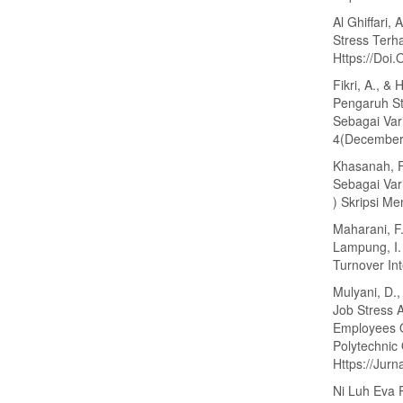
Al Ghiffari,
Stress Terha
Https://Doi.
Fikri, A., &
Pengaruh St
Sebagai Var
4(December
Khasanah, F
Sebagai Var
) Skripsi M
Maharani, F.
Lampung, I.
Turnover In
Mulyani, D.,
Job Stress 
Employees O
Polytechnic
Https://Jurn
Ni Luh Eva 