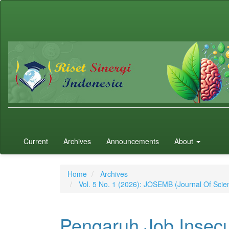
Main
Navigation
Main
Content
Sidebar
Current
Archives
Announcements
About
Home
Archives
Vol. 5 No. 1 (2026): JOSEMB (Journal Of Sc
Pengaruh Job Insecu