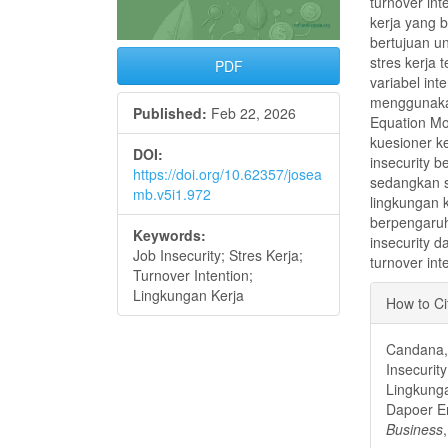
turnover in
kerja yang b
bertujuan u
stres kerja 
PDF
variabel in
menggunakan
Published:
Feb 22, 2026
Equation Mo
kuesioner k
DOI:
insecurity b
https://doi.org/10.62357/josea
sedangkan st
mb.v5i1.972
lingkungan k
berpengaruh 
Keywords:
insecurity d
Job Insecurity; Stres Kerja;
turnover int
Turnover Intention;
Articl
Lingkungan Kerja
How to Ci
Detai
Candana, 
Insecurit
Lingkunga
Dapoer E
Business